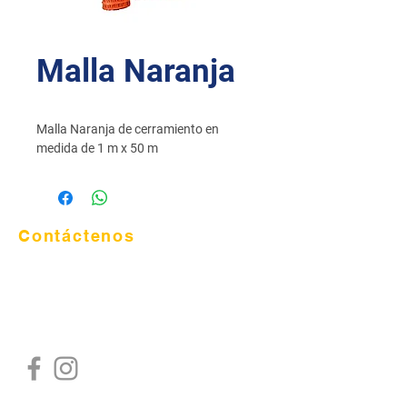
Malla Naranja
Malla Naranja de cerramiento en 
medida de 1 m x 50 m
Contáctenos
Email:
asistente.comercial@fisucol.com
Teléfono
:
311 753 2913
|
311 747
0734
|
311 756 8331
Dirección:
Calle 7 Sur # 51 56 Guayabal -
Medellín
© 2018 Fisucol