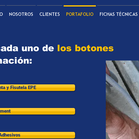
IO
NOSOTROS
CLIENTES
PORTAFOLIO
FICHAS TÉCNICAS
cada uno de
los botones
mación:
nta y Fisutela EPE
ement
 Adhesivos