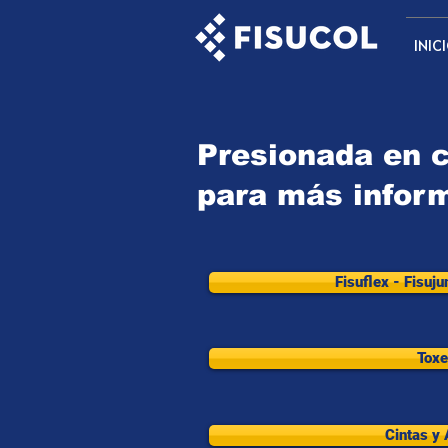
INIC
Presionada en 
para más infor
Fisuflex - Fisuju
Tox
Cintas y