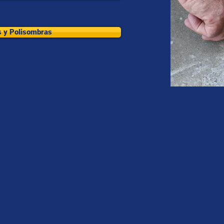
s y Polisombras
col.com
47 0734 | 311 756 8331
yabal - Medellín