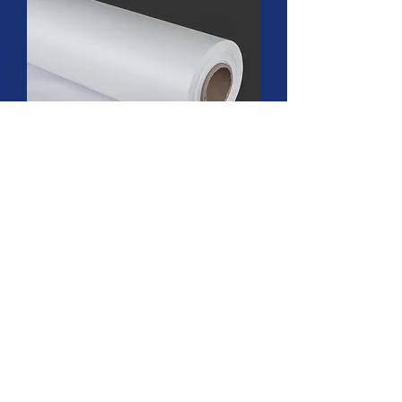
Tela Blanca
Contáctenos
Email:
asistente.comercial@fisucol.com
Teléfono
:
311 753 2913
|
311 747
0734
|
311 756 8331
Dirección:
Calle 7 Sur # 51 56 Guayabal -
Medellín