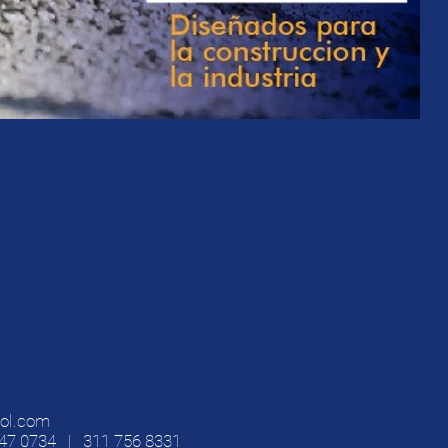
col.com
47 0734 | 311 756 8331