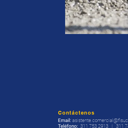
Contáctenos
Email:
asistente.comercial@fisu
Teléfono
:
311 753 2913 | 311 7